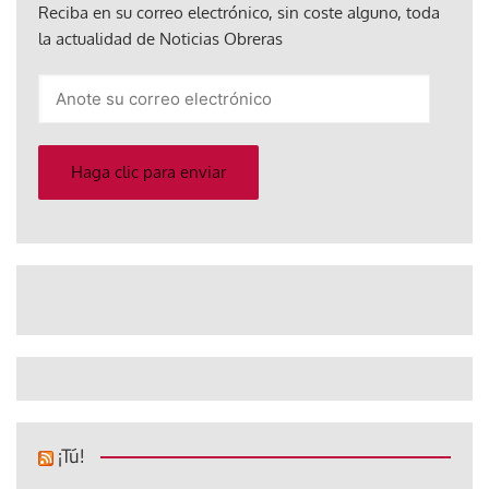
Reciba en su correo electrónico, sin coste alguno, toda
la actualidad de Noticias Obreras
Anote
su
correo
electrónico
Haga clic para enviar
¡Tú!