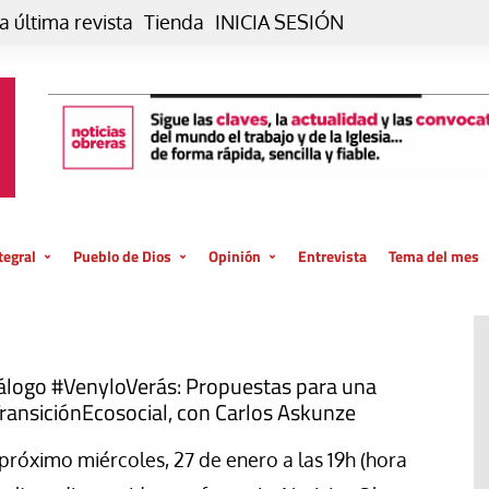
a última revista
Tienda
INICIA SESIÓN
tegral
Pueblo de Dios
Opinión
Entrevista
Tema del mes
liar, otro estilo
Iglesia
Editorial
posible
La oración de cada día
Blog De paso…
 la creación
Vaticano
Blog Eutopía
álogo #VenyloVerás: Propuestas para una
ransiciónEcosocial, con Carlos Askunze
El termómetro
Blog El Evangelio del trabajo
El Evangelio en tu vida
Blog Desde mi azotea
 próximo miércoles, 27 de enero a las 19h (hora