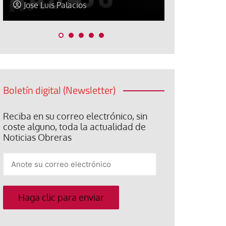
Jose Luis Palacios
Paco (Quis
Boletín digital (Newsletter)
Reciba en su correo electrónico, sin
coste alguno, toda la actualidad de
Noticias Obreras
Anote
su
correo
electrónico
Haga clic para enviar