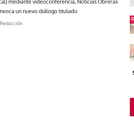
El atrio
Viñeta
cal) mediante videoconferencia, Noticias Obreras
nvoca un nuevo diálogo titulado
In memoriam
Tribuna
Blog Sembrando sueños,
Redacción
recogiendo humanidad
Blog Mensajes guardados
La columna