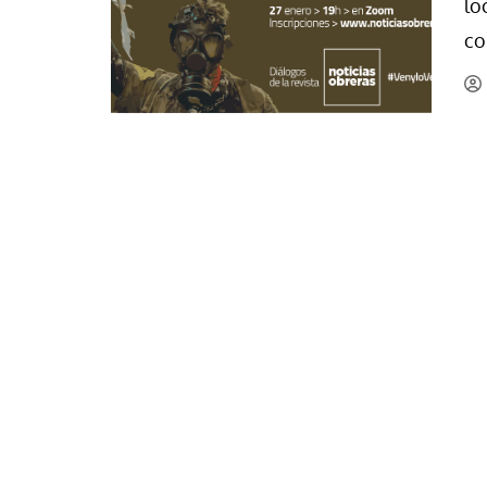
lo
La mundialización
Cine
co
El amor en el mundo
Dos minutos
Los empobrecidos por el
Aplicaciones
mundo
Música
Radio — Mundo obrero hoy
Poesía
Vidas precarias
Relato