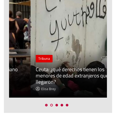
J
Tribuna
P
Ceuta: ¿qué derechos tienen los
E
menores de edad extranjeros que
m
llegaron?
c
Elisa Brey