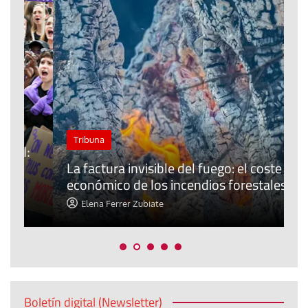
C
Tribuna
:
r
La factura invisible del fuego: el coste
c
económico de los incendios forestales
m
Elena Ferrer Zubiate
Boletín digital (Newsletter)