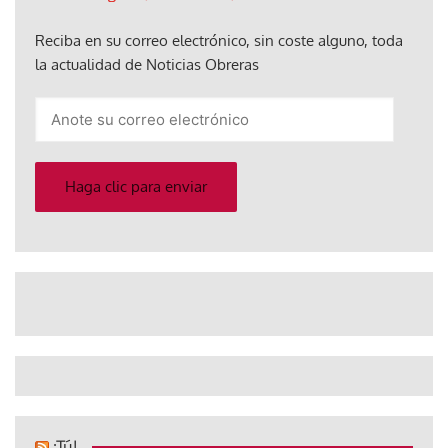
Reciba en su correo electrónico, sin coste alguno, toda
la actualidad de Noticias Obreras
Anote
su
correo
electrónico
Haga clic para enviar
¡Tú!