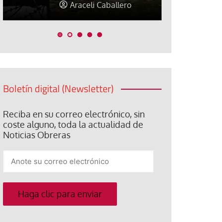
Araceli Caballero
Jorge Hern
Boletín digital (Newsletter)
Reciba en su correo electrónico, sin
coste alguno, toda la actualidad de
Noticias Obreras
Anote
su
correo
electrónico
Haga clic para enviar