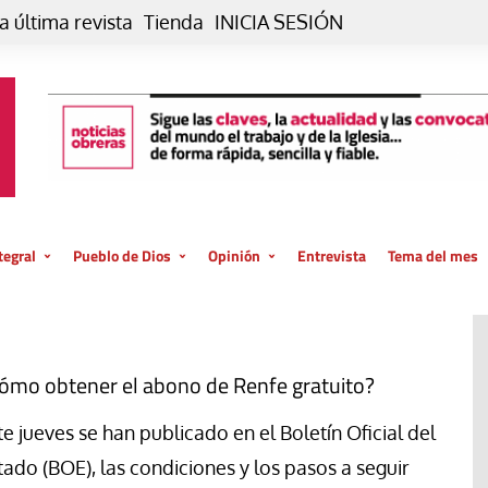
a última revista
Tienda
INICIA SESIÓN
tegral
Pueblo de Dios
Opinión
Entrevista
Tema del mes
liar, otro estilo
Iglesia
Editorial
posible
La oración de cada día
Blog De paso…
 la creación
Vaticano
Blog Eutopía
ómo obtener el abono de Renfe gratuito?
El termómetro
Blog El Evangelio del trabajo
te jueves se han publicado en el Boletín Oficial del
El Evangelio en tu vida
Blog Desde mi azotea
tado (BOE), las condiciones y los pasos a seguir