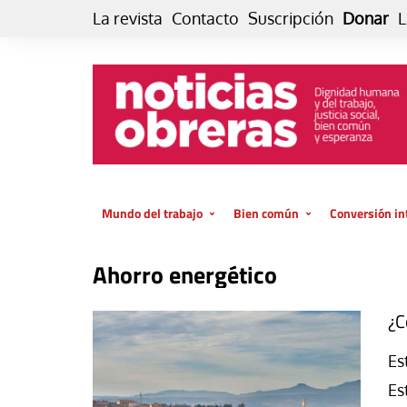
Skip
La revista
Contacto
Suscripción
Donar
L
to
content
Mundo del trabajo
Bien común
Conversión in
Datos e indicadores
Política
Otra vida fami
Ahorro energético
de vida… es 
El trabajo es para la vida
Economía
El cuidado de
GlobalizAcción
¿C
Experiencia
INFOR. Boletín informativo del
Es
MMTC
Cultura
Es
Laboral
Libro