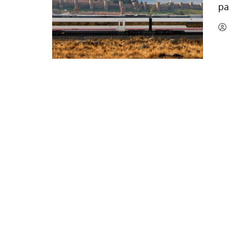
pa
La mundialización
Cine
El amor en el mundo
Dos minutos
Los empobrecidos por el
Aplicaciones
mundo
Música
Radio — Mundo obrero hoy
Poesía
Vidas precarias
Relato