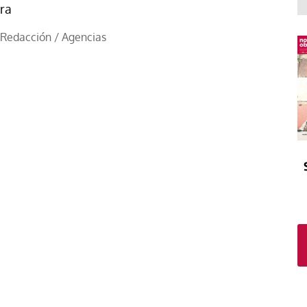
El atrio
Viñeta
ra
In memoriam
Tribuna
Redacción / Agencias
Blog Sembrando sueños,
recogiendo humanidad
Blog Mensajes guardados
La columna