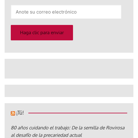
Anote
su
correo
electrónico
Haga clic para enviar
¡Tú!
80 años cuidando el trabajo: De la semilla de Rovirosa
al desafío de la precariedad actual