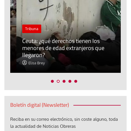
J
Tribuna
P
Ceuta: ¿qué derechos tienen los
E
menores de edad extranjeros que
m
llegaron?
c
Elisa Brey
Boletín digital (Newsletter)
Reciba en su correo electrónico, sin coste alguno, toda
la actualidad de Noticias Obreras