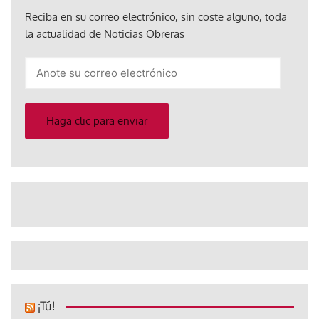
Reciba en su correo electrónico, sin coste alguno, toda
la actualidad de Noticias Obreras
Anote
su
correo
electrónico
Haga clic para enviar
¡Tú!