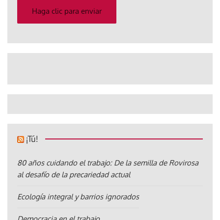
electrónico
Haga clic para enviar
¡Tú!
80 años cuidando el trabajo: De la semilla de Rovirosa
al desafío de la precariedad actual
Ecología integral y barrios ignorados
Democracia en el trabajo