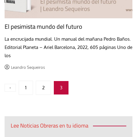
El pesimista mundo del futuro
La encrucijada mundial. Un manual del mañana Pedro Baños.
Editorial Planeta – Ariel Barcelona, 2022, 605 páginas Uno de
los
Leandro Sequeiros
Paginación
-
1
2
3
de
entradas
Lee Noticias Obreras en tu idioma