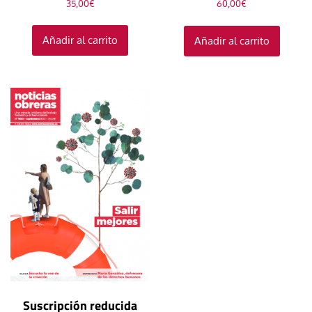
35,00
€
60,00
€
Añadir al carrito
Añadir al carrito
Suscripción reducida