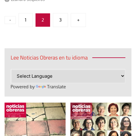
Paginación
-
1
2
3
+
de
entradas
Lee Noticias Obreras en tu idioma
Powered by
Translate