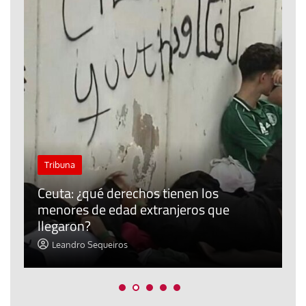
J
Tribuna
P
Ceuta: ¿qué derechos tienen los
E
menores de edad extranjeros que
m
llegaron?
c
Leandro Sequeiros