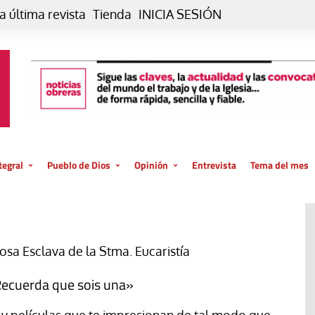
a última revista
Tienda
INICIA SESIÓN
tegral
Pueblo de Dios
Opinión
Entrevista
Tema del mes
liar, otro estilo
Iglesia
Editorial
posible
La oración de cada día
Blog De paso…
 la creación
Vaticano
Blog Eutopía
iosa Esclava de la Stma. Eucaristía
El termómetro
Blog El Evangelio del trabajo
ecuerda que sois una»
El Evangelio en tu vida
Blog Desde mi azotea