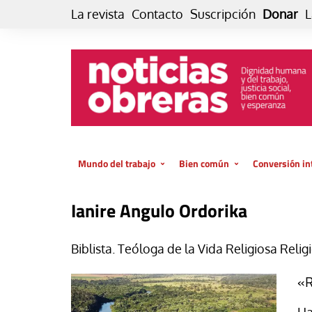
Skip
La revista
Contacto
Suscripción
Donar
L
to
content
Mundo del trabajo
Bien común
Conversión in
Datos e indicadores
Política
Otra vida fami
Ianire Angulo Ordorika
de vida… es 
El trabajo es para la vida
Economía
El cuidado de
GlobalizAcción
Biblista. Teóloga de la Vida Religiosa Relig
Experiencia
INFOR. Boletín informativo del
«R
MMTC
Cultura
Laboral
Libro