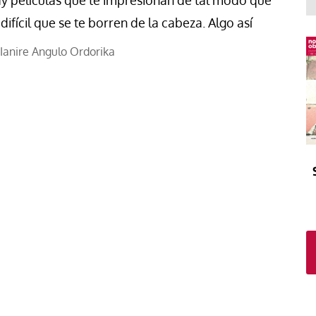
y películas que te impresionan de tal modo que
El atrio
Viñeta
 difícil que se te borren de la cabeza. Algo así
In memoriam
Tribuna
Blog Sembrando sueños,
Ianire Angulo Ordorika
recogiendo humanidad
Blog Mensajes guardados
La columna