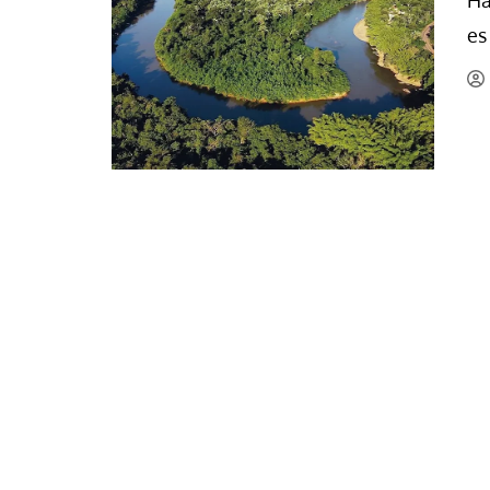
Ha
La mundialización
Cine
es
El amor en el mundo
Dos minutos
Los empobrecidos por el
Aplicaciones
mundo
Música
Radio — Mundo obrero hoy
Poesía
Vidas precarias
Relato