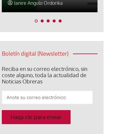
Ianire Angulo Ordorika
Ianire Ang
Boletín digital (Newsletter)
Reciba en su correo electrónico, sin
coste alguno, toda la actualidad de
Noticias Obreras
Anote
su
correo
electrónico
Haga clic para enviar