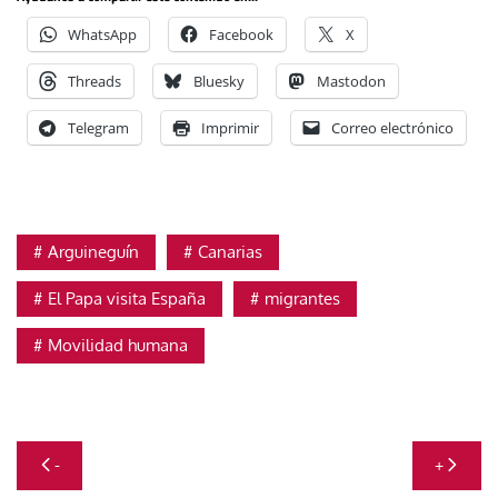
WhatsApp
Facebook
X
Threads
Bluesky
Mastodon
Telegram
Imprimir
Correo electrónico
Arguineguín
Canarias
El Papa visita España
migrantes
Movilidad humana
Navegación
-
+