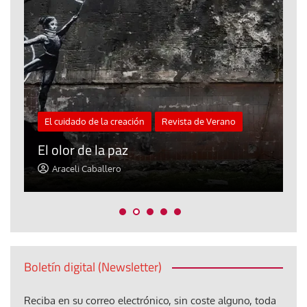
El cuidado de la creación
Revista de Verano
«
El olor de la paz
a
Araceli Caballero
Boletín digital (Newsletter)
Reciba en su correo electrónico, sin coste alguno, toda