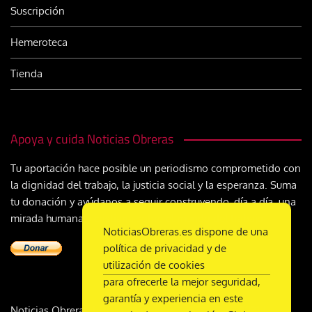
Suscripción
Hemeroteca
Tienda
Apoya y cuida Noticias Obreras
Tu aportación hace posible un periodismo comprometido con
la dignidad del trabajo, la justicia social y la esperanza. Suma
tu donación y ayúdanos a seguir construyendo, día a día, una
mirada humana y cristiana sobre el mundo del trabajo
NoticiasObreras.es dispone de una
política de privacidad y de
utilización de cookies
para ofrecerle la mejor seguridad,
garantía y experiencia en este
Noticias Obreras | DL M-2359-1958 | ISSN 2340-9231 |