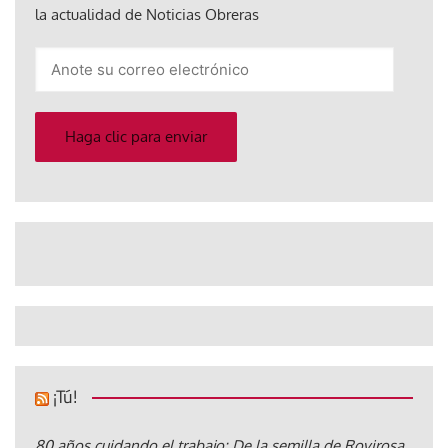
la actualidad de Noticias Obreras
Anote
su
correo
electrónico
Haga clic para enviar
¡Tú!
80 años cuidando el trabajo: De la semilla de Rovirosa