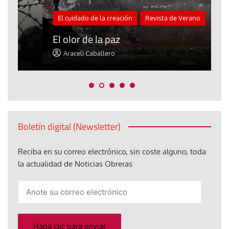
El cuidado de la creación
Revista de Verano
«
El olor de la paz
a
Araceli Caballero
Boletín digital (Newsletter)
Reciba en su correo electrónico, sin coste alguno, toda
la actualidad de Noticias Obreras
Anote
su
correo
electrónico
Haga clic para enviar