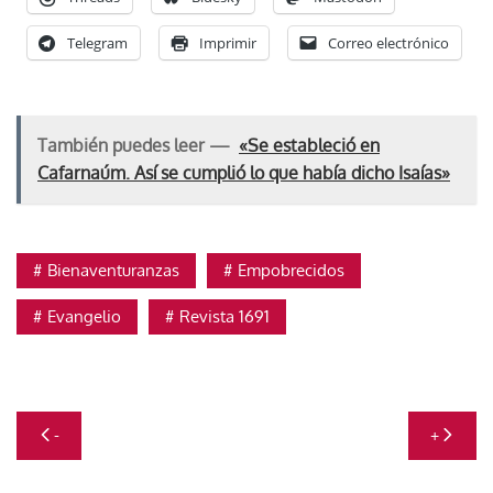
Telegram
Imprimir
Correo electrónico
También puedes leer —
«Se estableció en
Cafarnaúm. Así se cumplió lo que había dicho Isaías»
Bienaventuranzas
Empobrecidos
Evangelio
Revista 1691
Navegación
-
+
de