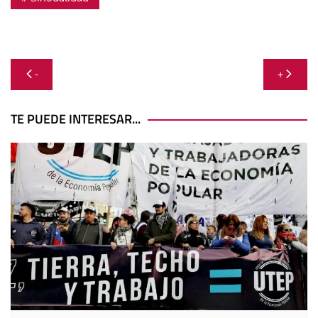
Navegación
-
+
de
entradas
TE PUEDE INTERESAR...