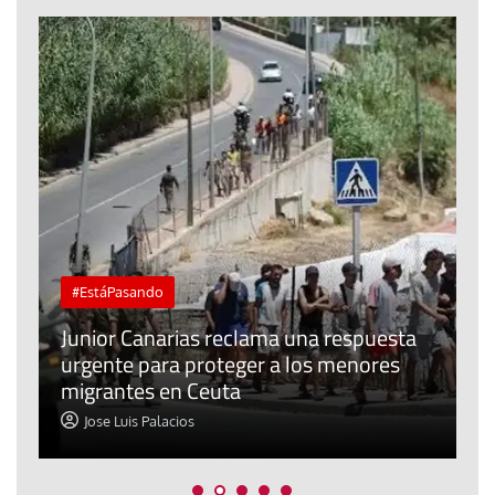
#EstáPasando
e
n
Junior Canarias reclama una respuesta
urgente para proteger a los menores
P
migrantes en Ceuta
y
Jose Luis Palacios