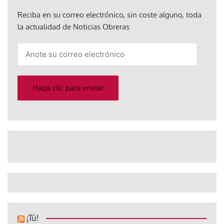
Reciba en su correo electrónico, sin coste alguno, toda
la actualidad de Noticias Obreras
Anote
su
correo
electrónico
Haga clic para enviar
¡Tú!