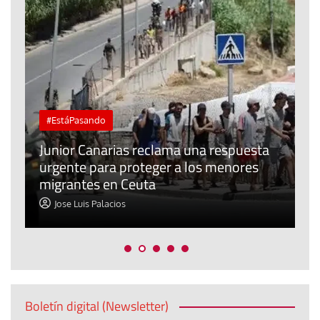
#EstáPasando
e
n
Junior Canarias reclama una respuesta
urgente para proteger a los menores
P
migrantes en Ceuta
y
Jose Luis Palacios
Boletín digital (Newsletter)