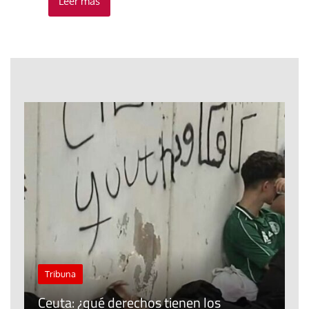
Leer más
J
Tribuna
P
Ceuta: ¿qué derechos tienen los
E