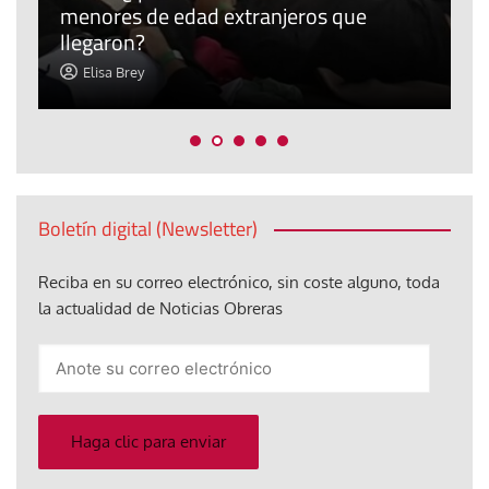
menores de edad extranjeros que
m
llegaron?
c
Elisa Brey
Boletín digital (Newsletter)
Reciba en su correo electrónico, sin coste alguno, toda
la actualidad de Noticias Obreras
Anote
su
correo
electrónico
Haga clic para enviar