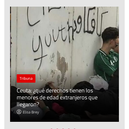
J
Tribuna
P
Ceuta: ¿qué derechos tienen los
E
menores de edad extranjeros que
m
llegaron?
c
Elisa Brey