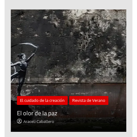
El cuidado de la creación
Revista de Verano
«
El olor de la paz
a
Araceli Caballero