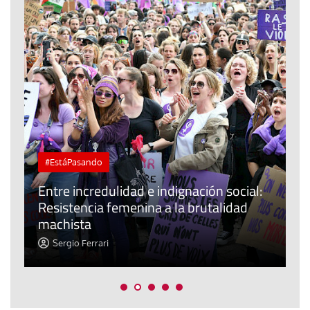
#EstáPasando
Entre incredulidad e indignación social:
Resistencia femenina a la brutalidad
L
machista
e
Sergio Ferrari