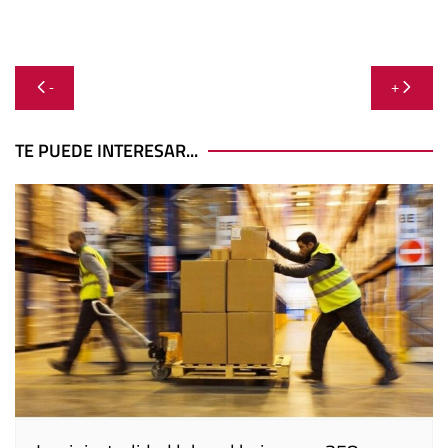
Navegación
-
+
de
entradas
TE PUEDE INTERESAR...