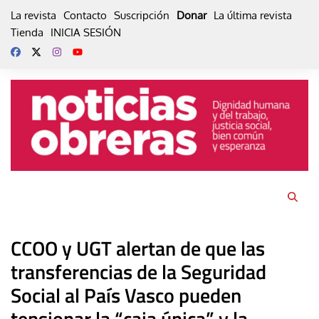
Skip
La revista
Contacto
Suscripción
Donar
La última revista
to
Tienda
INICIA SESIÓN
content
CCOO y UGT alertan de que las
transferencias de la Seguridad
Social al País Vasco pueden
tensionar la “caja única” y la