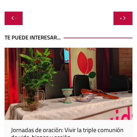
Navegación
-
+
de
entradas
TE PUEDE INTERESAR...
Jornadas de oración: Vivir la triple comunión