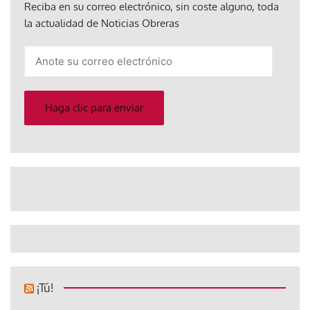
Reciba en su correo electrónico, sin coste alguno, toda
la actualidad de Noticias Obreras
Anote
su
correo
electrónico
Haga clic para enviar
¡Tú!