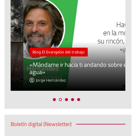
M
Blog El Evangelio del trabajo
A
«Mándame ir hacia ti andando sobre el
d
agua»
t
Jorge Hernández
Boletín digital (Newsletter)