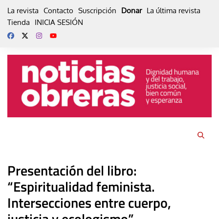
Skip
La revista
Contacto
Suscripción
Donar
La última revista
to
Tienda
INICIA SESIÓN
content
Presentación del libro:
“Espiritualidad feminista.
Intersecciones entre cuerpo,
justicia y ecologismo”