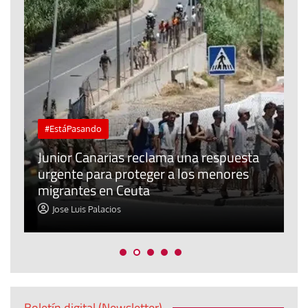
#EstáPasando
e
n
Junior Canarias reclama una respuesta
urgente para proteger a los menores
P
migrantes en Ceuta
y
Jose Luis Palacios
Boletín digital (Newsletter)