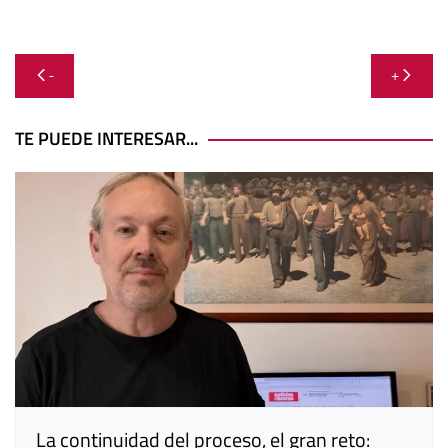
Navegación
-
+
de
entradas
TE PUEDE INTERESAR...
La continuidad del proceso, el gran reto: