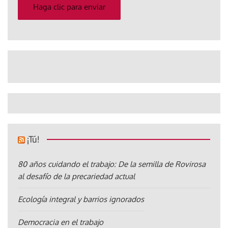
electrónico
Haga clic para enviar
¡Tú!
80 años cuidando el trabajo: De la semilla de Rovirosa
al desafío de la precariedad actual
Ecología integral y barrios ignorados
Democracia en el trabajo