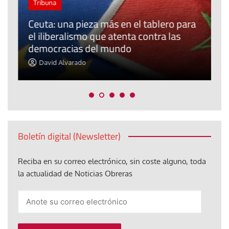
Tribuna
Ceuta: una pieza más en el tablero para
a
el iliberalismo que atenta contra las
democracias del mundo
La
David Alvarado
Boletín digital (Newsletter)
Reciba en su correo electrónico, sin coste alguno, toda
la actualidad de Noticias Obreras
Anote
su
correo