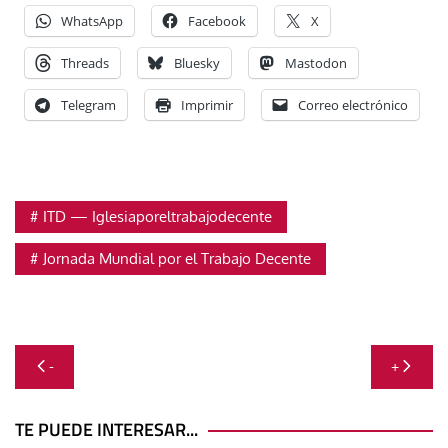
WhatsApp
Facebook
X
Threads
Bluesky
Mastodon
Telegram
Imprimir
Correo electrónico
ITD — Iglesiaporeltrabajodecente
Jornada Mundial por el Trabajo Decente
Navegación
-
+
de
entradas
TE PUEDE INTERESAR...