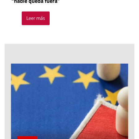
“nadie queda fuera”
Leer más