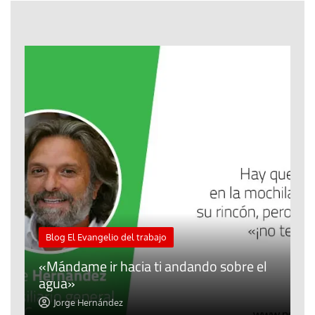
M
Blog El Evangelio del trabajo
A
«Mándame ir hacia ti andando sobre el
d
agua»
t
Jorge Hernández