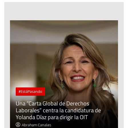
#EstáPasando
Una “Carta Global de Derechos
L
Laborales” centra la candidatura de
C
Yolanda Díaz para dirigir la OIT
f
Abraham Canales