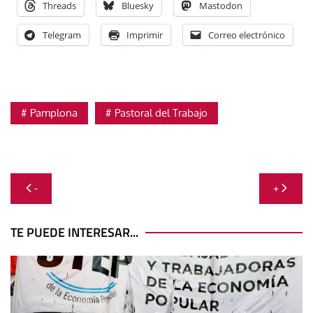
Threads
Bluesky
Mastodon
Telegram
Imprimir
Correo electrónico
Pamplona
Pastoral del Trabajo
Navegación
-
+
de
entradas
TE PUEDE INTERESAR...