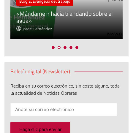
Blog El Evangelio del trabajo
A
«Mándame ir hacia ti andando sobre el
d
agua»
t
Jorge Hernández
Boletín digital (Newsletter)
Reciba en su correo electrónico, sin coste alguno, toda
la actualidad de Noticias Obreras
Anote
su
correo
electrónico
Haga clic para enviar