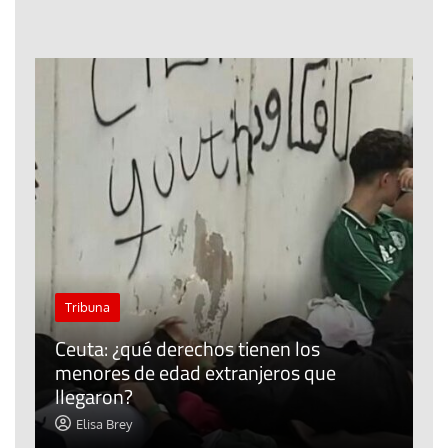
J
Tribuna
P
Ceuta: ¿qué derechos tienen los
E
menores de edad extranjeros que
m
llegaron?
c
Elisa Brey