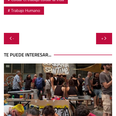
Trabajo Humano
Navegación
-
+
de
entradas
TE PUEDE INTERESAR...