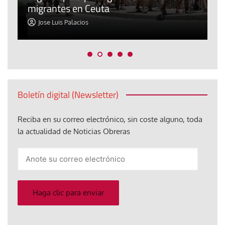
migrantes en Ceuta
y
Jose Luis Palacios
Boletín digital (Newsletter)
Reciba en su correo electrónico, sin coste alguno, toda
la actualidad de Noticias Obreras
Anote
su
correo
electrónico
Haga clic para enviar