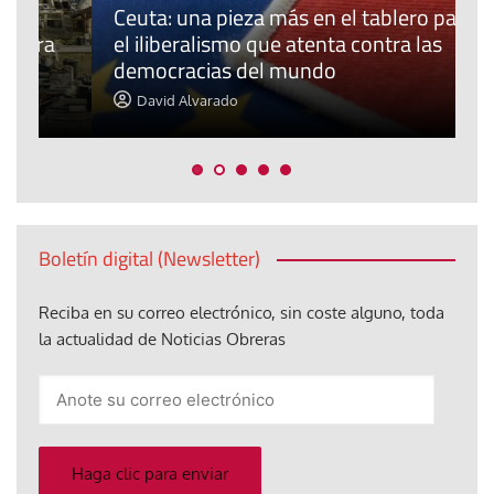
Ceuta: una pieza más en el tablero para
a
el iliberalismo que atenta contra las
democracias del mundo
La
David Alvarado
Boletín digital (Newsletter)
Reciba en su correo electrónico, sin coste alguno, toda
la actualidad de Noticias Obreras
Anote
su
correo
electrónico
Haga clic para enviar