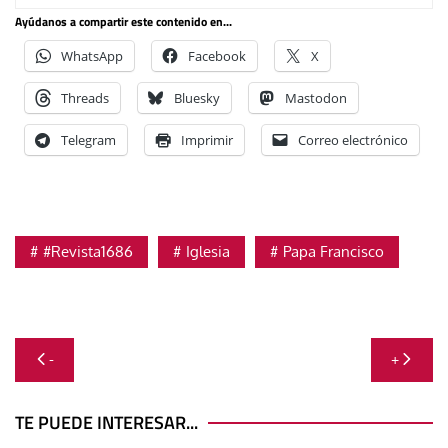
Ayúdanos a compartir este contenido en...
WhatsApp
Facebook
X
Threads
Bluesky
Mastodon
Telegram
Imprimir
Correo electrónico
#Revista1686
Iglesia
Papa Francisco
Navegación
-
+
de
entradas
TE PUEDE INTERESAR...