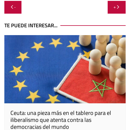
Navegación
-
+
de
entradas
TE PUEDE INTERESAR...
Ceuta: una pieza más en el tablero para el
iliberalismo que atenta contra las
democracias del mundo