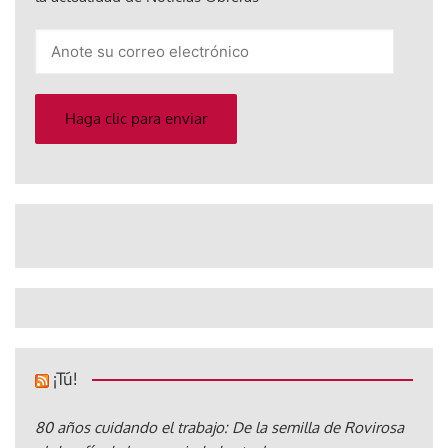
Anote
su
correo
electrónico
Haga clic para enviar
¡Tú!
80 años cuidando el trabajo: De la semilla de Rovirosa