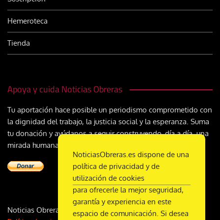
Hemeroteca
Tienda
Apoya y cuida Noticias Obreras
Tu aportación hace posible un periodismo comprometido con
la dignidad del trabajo, la justicia social y la esperanza. Suma
tu donación y ayúdanos a seguir construyendo, día a día, una
mirada humana y cristiana sobre el mundo del trabajo
NoticiasObreras.es dispone de una
política de privacidad y de
utilización de cookies
para ofrecerle la mejor seguridad,
garantía y experiencia en este
Noticias Obreras | DL M-2359-1958 | ISSN 2340-9231 |
espacio de comunicación. Si desea