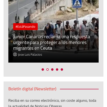
#EstáPasando
e
n
Junior Canarias reclama una respuesta
urgente para proteger a los menores
P
migrantes en Ceuta
y
Jose Luis Palacios
Boletín digital (Newsletter)
Reciba en su correo electrónico, sin coste alguno, toda
la actualidad de Noticias Obreras