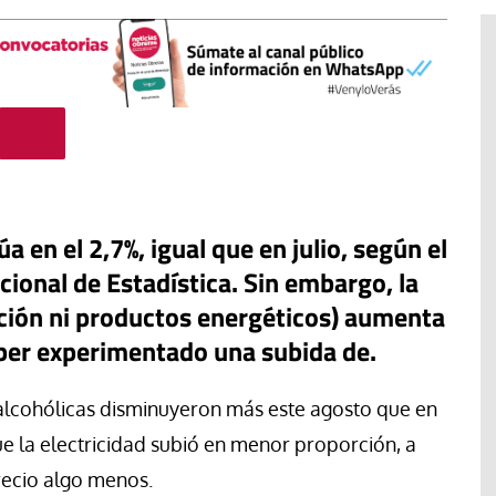
úa en el 2,7%, igual que en julio, según el
cional de Estadística. Sin embargo, la
ación ni productos energéticos) aumenta
aber experimentado una subida de.
El cuidado de la creación
 alcohólicas disminuyeron más este agosto que en
erano
Revista de Verano
e la electricidad subió en menor proporción, a
adora de la
El olor de la paz
recio algo menos.