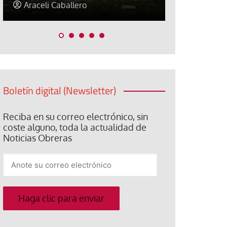
Jorge Hernández
Jose Luis P
Boletín digital (Newsletter)
Reciba en su correo electrónico, sin
coste alguno, toda la actualidad de
Noticias Obreras
Anote
su
correo
electrónico
Haga clic para enviar