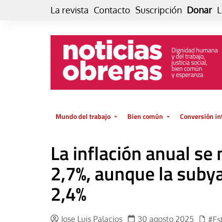
Skip
La revista
Contacto
Suscripción
Donar
L
to
content
Mundo del trabajo
Bien común
Conversión in
Datos e indicadores
Política
Otra vida fami
La inflación anual se
de vida… es 
El trabajo es para la vida
Economía
El cuidado de
2,7%, aunque la suby
GlobalizAcción
Experiencia
2,4%
INFOR. Boletín informativo del
MMTC
Cultura
Laboral
Libro
Jose Luis Palacios
30 agosto 2025
#Es