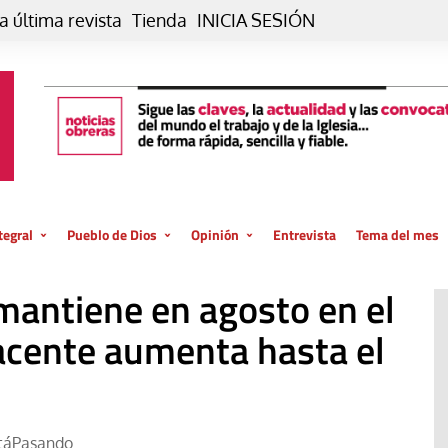
a última revista
Tienda
INICIA SESIÓN
tegral
Pueblo de Dios
Opinión
Entrevista
Tema del mes
liar, otro estilo
Iglesia
Editorial
 mantiene en agosto en el
posible
La oración de cada día
Blog De paso…
 la creación
acente aumenta hasta el
Vaticano
Blog Eutopía
El termómetro
Blog El Evangelio del trabajo
El Evangelio en tu vida
Blog Desde mi azotea
táPasando