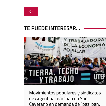
Navegación
-
de
entradas
TE PUEDE INTERESAR...
Movimientos populares y sindicatos
de Argentina marchan en San
Cayetano en demanda de “paz, pan,