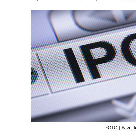
La mundialización
Cine
El amor en el mundo
Dos minutos
Los empobrecidos por el
Aplicaciones
mundo
Música
Radio — Mundo obrero hoy
Poesía
Vidas precarias
Relato
FOTO | Pavel I