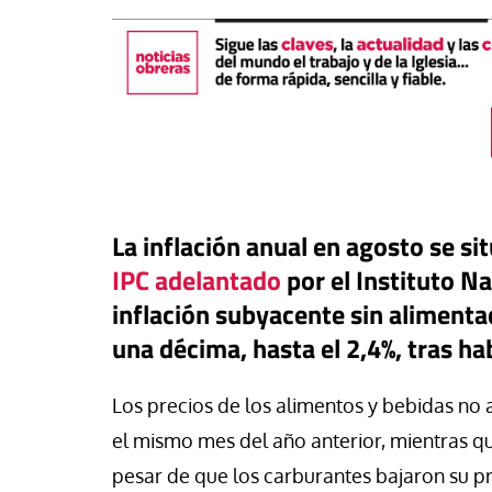
La inflación anual en agosto se sit
IPC adelantado
por el Instituto Na
inflación subyacente sin aliment
una décima, hasta el 2,4%, tras h
táPasando
or Canarias reclama una
Los precios de los alimentos y bebidas no
Libro
Revista de V
uesta urgente para proteger
el mismo mes del año anterior, mientras qu
s menores migrantes en
Potencia transform
ta
dulzura y la paz
pesar de que los carburantes bajaron su p