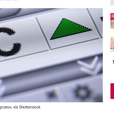
El atrio
Viñeta
In memoriam
Tribuna
Blog Sembrando sueños,
recogiendo humanidad
Blog Mensajes guardados
La columna
gnatov, vía Shutterstock