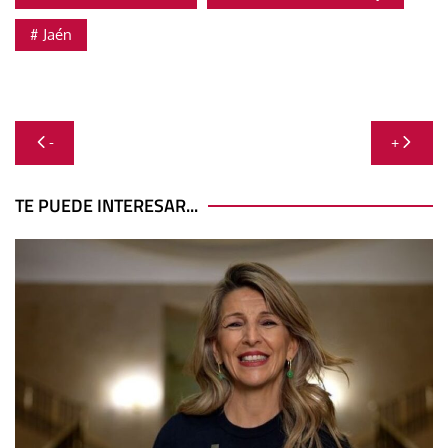
Jaén
Navegación
-
+
de
entradas
TE PUEDE INTERESAR...