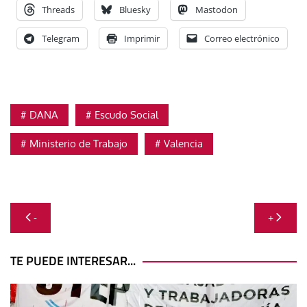
Threads
Bluesky
Mastodon
Telegram
Imprimir
Correo electrónico
DANA
Escudo Social
Ministerio de Trabajo
Valencia
Navegación
-
+
de
entradas
TE PUEDE INTERESAR...