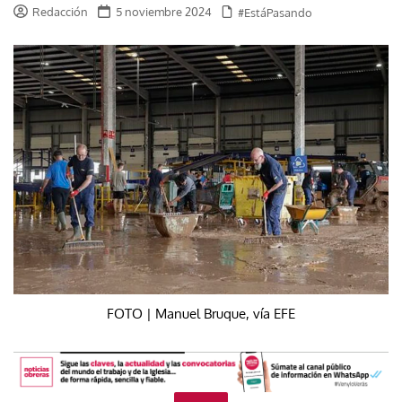
Redacción
5 noviembre 2024
#EstáPasando
FOTO | Manuel Bruque, vía EFE