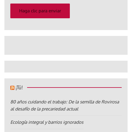
correo
electrónico
Haga clic para enviar
¡Tú!
80 años cuidando el trabajo: De la semilla de Rovirosa
al desafío de la precariedad actual
Ecología integral y barrios ignorados