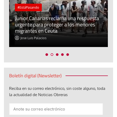
#EstáPasando
e
n
Junior Canarias reclama una respuesta
urgente para proteger a los menores
P
migrantes en Ceuta
y
Jose Luis Palacios
Boletín digital (Newsletter)
Reciba en su correo electrónico, sin coste alguno, toda
la actualidad de Noticias Obreras
Anote
su