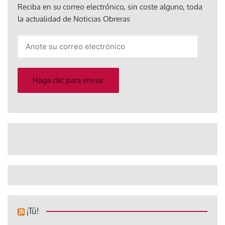
Reciba en su correo electrónico, sin coste alguno, toda
la actualidad de Noticias Obreras
Anote
su
correo
electrónico
Haga clic para enviar
¡Tú!