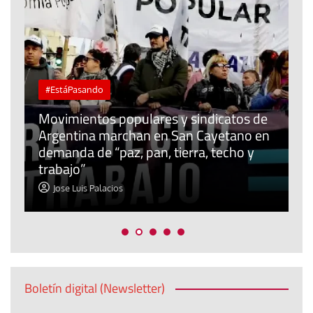
#EstáPasando
Movimientos populares y sindicatos de
Argentina marchan en San Cayetano en
J
l
demanda de “paz, pan, tierra, techo y
u
trabajo”
m
Jose Luis Palacios
Boletín digital (Newsletter)