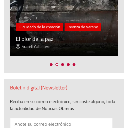
El cuidado de la creación
Revista de Verano
«
El olor de la paz
a
Araceli Caballero
Boletín digital (Newsletter)
Reciba en su correo electrónico, sin coste alguno, toda
la actualidad de Noticias Obreras
Anote
su