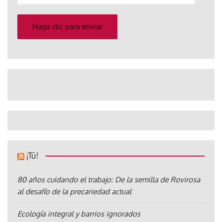
correo
electrónico
Haga clic para enviar
¡Tú!
80 años cuidando el trabajo: De la semilla de Rovirosa
al desafío de la precariedad actual
Ecología integral y barrios ignorados