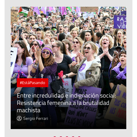
#EstáPasando
Entre incredulidad e indignación social:
Resistencia femenina a la brutalidad
L
machista
e
Sergio Ferrari