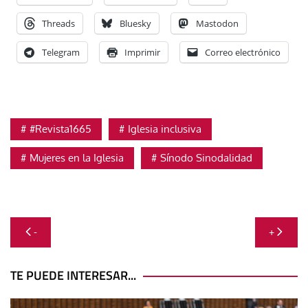
Threads
Bluesky
Mastodon
Telegram
Imprimir
Correo electrónico
#Revista1665
Iglesia inclusiva
Mujeres en la Iglesia
Sínodo Sinodalidad
Navegación
-
+
de
entradas
TE PUEDE INTERESAR...