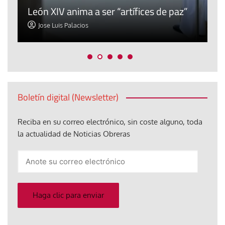
León XIV anima a ser “artífices de paz”
a
Jose Luis Palacios
Boletín digital (Newsletter)
Reciba en su correo electrónico, sin coste alguno, toda
la actualidad de Noticias Obreras
Anote
su
correo
electrónico
Haga clic para enviar