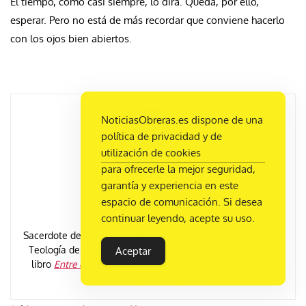
El tiempo, como casi siempre, lo dirá. Queda, por ello,
esperar. Pero no está de más recordar que conviene hacerlo
con los ojos bien abiertos.
NoticiasObreras.es dispone de una
política de privacidad y de
utilización de cookies
para ofrecerle la mejor seguridad,
garantía y experiencia en este
espacio de comunicación. Si desea
Jesús Martínez Gordo
continuar leyendo, acepte su uso.
Sacerdote de Bilbao. Catedrático emérito en la Facultad de
Teologí­a del Norte de España (sede de Vitoria). Autor del
Aceptar
libro
Entre el Tabor y el Calvario. Una espiritualidad «con
carne»
(Ed. HOAC, 2021)