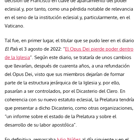
decisión de Francisco en clave de apartamiento del poder
eclesial y, por tanto, como una pérdida notable de relevancia
en el seno de la institución eclesial y, particularmente, en el
Vaticano.
Tal fue, en primer lugar, el titular que se pudo leer en el diario
El País
el 3 agosto de 2022: “
El Opus Dei pierde poder dentro
de la Iglesia
”
. Según este diario, se trataría de unos cambios
que llevarían, después de cuarenta años, a una
refundación
del Opus Dei, visto que sus miembros dejarían de formar
parte de la
estructura jerárquica de la Iglesia y, por ello,
pasarían a ser controlados, por el Dicasterio del Clero. En
coherencia con su nuevo estatuto eclesial, la Prelatura tendría
que presentar a dicho Dicasterio, como otras organizaciones,
“un informe sobre el estado de la Prelatura y sobre el
desarrollo de su labor apostólica”.
En definitiva, remarcaba
Julio Núñez
al día siguiente y en el