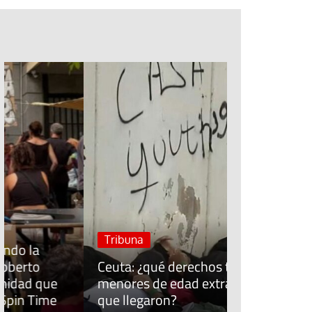
Jubileo de la Espera
Cuidar el trabajo cui
Sínodo sobre la sin
#EstáPasan
José Ruiz, t
Economía Po
Tribuna
“Allí donde 
Ceuta: ¿qué derechos tienen los
fracasa, lo
menores de edad extranjeros
populares s
que llegaron?
comunidad