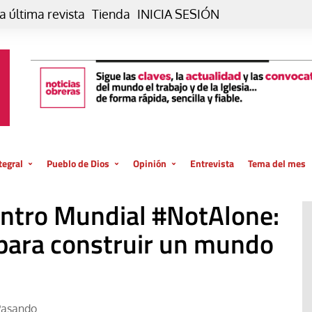
a última revista
Tienda
INICIA SESIÓN
tegral
Pueblo de Dios
Opinión
Entrevista
Tema del mes
liar, otro estilo
Iglesia
Editorial
entro Mundial #NotAlone:
posible
La oración de cada día
Blog De paso…
 la creación
 para construir un mundo
Vaticano
Blog Eutopía
El termómetro
Blog El Evangelio del trabajo
El Evangelio en tu vida
Blog Desde mi azotea
Pasando