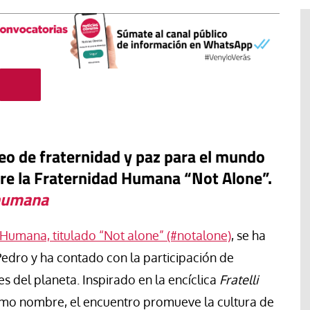
eo de fraternidad y paz para el mundo
re la Fraternidad Humana “Not Alone”.
 humana
#EstáPasando
Humana, titulado “Not alone” (#notalone)
, se ha
“Aquí se está defendiendo la
Pedro y ha contado con la participación de
ruguay,
democracia” afirma Roberto
rincipios de
Saviano ante la comunidad que
s del planeta. Inspirado en la encíclica
Fratelli
resiste el desalojo de Spin Time
smo nombre, el encuentro promueve la cultura de