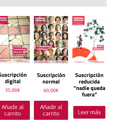
IV Encuentro Mundi
Decente 2025
Decente 2023
Decente 2022
HOAC
Movimientos Popul
Nuevas vulnerabilid
#Enla14 Tendiendo 
Soñando el trabajo 
1º Mayo 2026
Jornada Mundial por
mundo de trabajo: 
derribando muros
construyendo prácti
Decente
28 abril 2026. Día 
sensibilidades y re
comunión
111 Conferencia Int
la Seguridad y la Sa
Cursos de verano H
40 Congreso de Teol
del Trabajo OIT
110 Conferencia Int
Trabajo
113 Conferencia Int
del Trabajo OIT
Trabajo decente y a
1° Mayo 2023
8M2026. Día Intern
del Trabajo OIT
social en la era pos
1° Mayo 2022. Sin
la Mujer
28 abril 2023. Día 
Inicio del pontifica
compromiso no hay 
OIT — Organización
la Seguridad y la Sa
Actualización Ley de
XIV
decente
Internacional del Tr
Trabajo
Prevención de Ries
Suscripción
Suscripción
Suscripción
Cónclave
28 abril 2022. Día 
Laborales
1º de Mayo
8 de marzo 2023. Dí
la Seguridad y la Sa
digital
normal
reducida
1° Mayo 2025
Internacional de la 
Democracia en el tr
Trabajo
“nadie queda
35,00
€
60,00
€
Trabajadora
fuera”
Papa Francisco In 
Cuidar el trabajo cui
8 de marzo 2022. Dí
Internacional de la 
Añadir al
28 abril 2025. Día 
Añadir al
Implementación Do
Trabajadora
Leer más
la Seguridad y la Sa
carrito
carrito
final sinodalidad
Trabajo
8 de marzo 2025. Dí
Internacional de la 