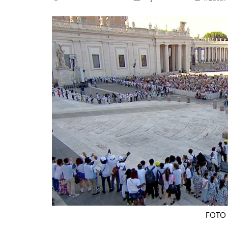
La mundialización
Cine
El amor en el mundo
Dos minutos
Los empobrecidos por el
Aplicaciones
mundo
Música
Radio — Mundo obrero hoy
Poesía
Vidas precarias
Relato
FOTO 