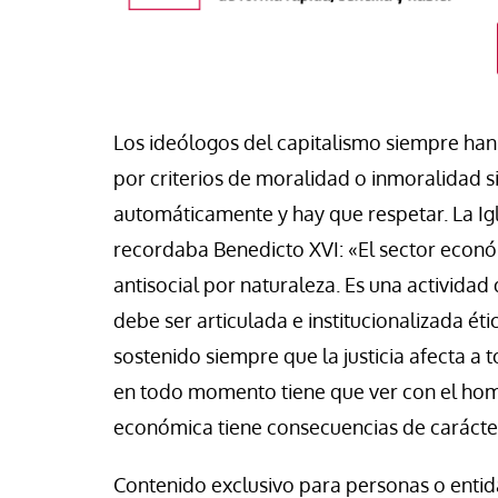
Los ideólogos del capitalismo siempre han
por criterios de moralidad o inmoralidad s
automáticamente y hay que respetar. La Igl
recordaba Benedicto XVI: «El sector econó
antisocial por naturaleza. Es una activid
táPasando
debe ser articulada e institucionalizada éti
 Ruiz, trabajador de la
sostenido siempre que la justicia afecta a 
omía Popular de Argentina:
#EstáPasando
en todo momento tiene que ver con el hom
í donde el Estado se retira o
asa, los movimientos
León XIV visitará U
económica tiene consecuencias de carácte
lares sostienen la
Argentina y Perú a p
unidad”
noviembre
Contenido exclusivo para personas o entida