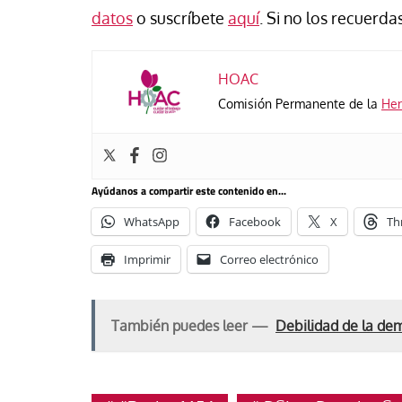
se Luis Palacios
Jose Luis Palacios
datos
o suscríbete
aquí
. Si no los recuerdas
HOAC
Comisión Permanente de la
Her
Ayúdanos a compartir este contenido en...
WhatsApp
Facebook
X
Th
Imprimir
Correo electrónico
También puedes leer —
Debilidad de la de