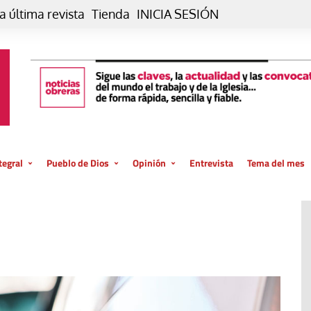
a última revista
Tienda
INICIA SESIÓN
tegral
Pueblo de Dios
Opinión
Entrevista
Tema del mes
liar, otro estilo
Iglesia
Editorial
posible
La oración de cada día
Blog De paso…
 la creación
Vaticano
Blog Eutopía
El termómetro
Blog El Evangelio del trabajo
El Evangelio en tu vida
Blog Desde mi azotea