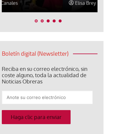
Elisa Brey
Jose Luis P
Boletín digital (Newsletter)
Reciba en su correo electrónico, sin
coste alguno, toda la actualidad de
Noticias Obreras
Anote
su
correo
electrónico
Haga clic para enviar