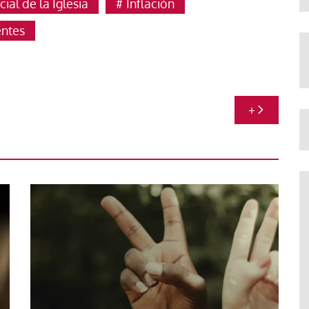
al de la Iglesia
Inflación
entes
+