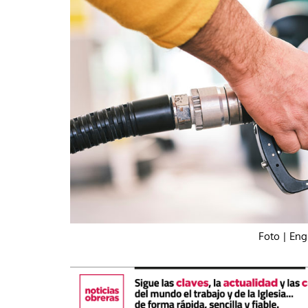
La mundialización
Cine
El amor en el mundo
Dos minutos
Los empobrecidos por el
Aplicaciones
mundo
Música
Radio — Mundo obrero hoy
Poesía
Vidas precarias
Relato
Foto | Eng