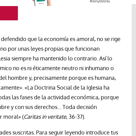
 defendido que la economía es amoral, no se rige
ino por unas leyes propias que funcionan
esia siempre ha mantenido lo contrario. Así lo
mico no es ni éticamente neutro ni inhumano o
ad del hombre y, precisamente porque es humana,
camente». «La Doctrina Social de la Iglesia ha
todas las fases de la actividad económica, porque
#EstáPasando
bre y con sus derechos… Toda decisión
“Aquí se está defendiendo la
ruguay,
democracia” afirma Roberto
r moral» (
Caritas in veritate
, 36-37).
rincipios de
Saviano ante la comunidad que
resiste el desalojo de Spin Time
des suscritas. Para seguir leyendo introduce tus