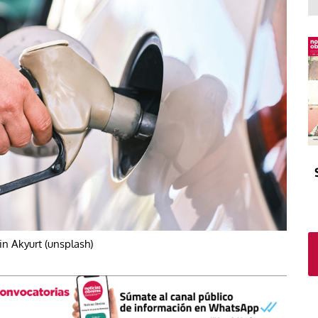
El atrio
Viñeta
In memoriam
Tribuna
Blog Sembrando sueños,
recogiendo humanidad
Blog Mensajes guardados
La columna
in Akyurt (unsplash)