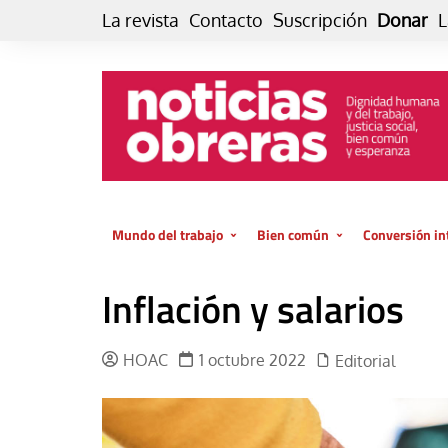
Skip
La revista
Contacto
Suscripción
Donar
L
to
content
Mundo del trabajo
Bien común
Conversión in
Datos e indicadores
Política
Otra vida fami
Inflación y salarios
de vida… es 
El trabajo es para la vida
Economía
El cuidado de
GlobalizAcción
HOAC
1 octubre 2022
Editorial
Experiencia
INFOR. Boletín informativo del
MMTC
Cultura
Laboral
Libro