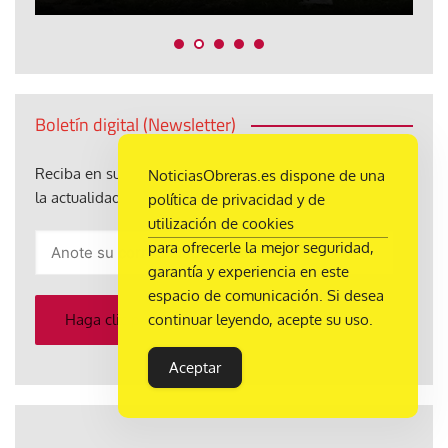
Boletín digital (Newsletter)
Reciba en su correo electrónico, sin coste alguno, toda
NoticiasObreras.es dispone de una
la actualidad de Noticias Obreras
política de privacidad y de
utilización de cookies
Anote
para ofrecerle la mejor seguridad,
su
garantía y experiencia en este
correo
espacio de comunicación. Si desea
electrónico
continuar leyendo, acepte su uso.
Haga clic para enviar
Aceptar