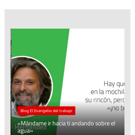
M
Blog El Evangelio del trabajo
A
«Mándame ir hacia ti andando sobre el
d
agua»
t