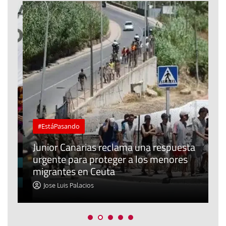
#EstáPasando
e
n
Junior Canarias reclama una respuesta
urgente para proteger a los menores
P
migrantes en Ceuta
y
Jose Luis Palacios