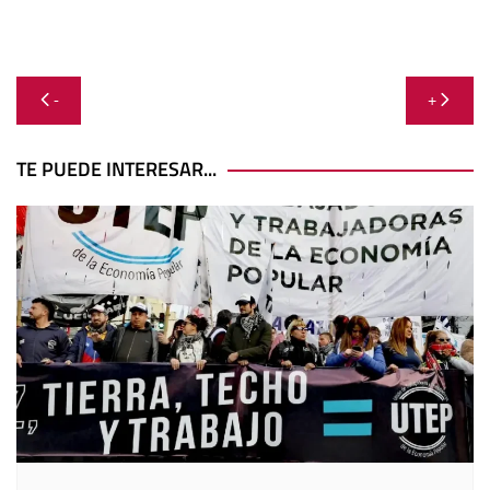
Navegación
-
+
de
entradas
TE PUEDE INTERESAR...