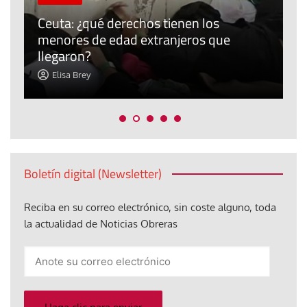
P
Ceuta: ¿qué derechos tienen los
E
menores de edad extranjeros que
m
llegaron?
c
Elisa Brey
Boletín digital (Newsletter)
Reciba en su correo electrónico, sin coste alguno, toda
la actualidad de Noticias Obreras
Anote
su
correo
electrónico