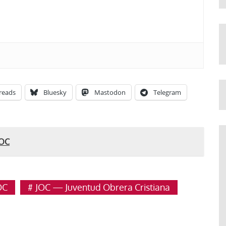
reads
Bluesky
Mastodon
Telegram
JOC
OC
JOC — Juventud Obrera Cristiana