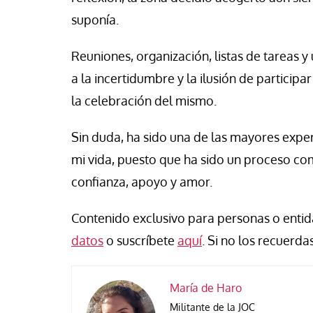
se Luis Palacios
Jose Luis Palacios
suponía.
Reuniones, organización, listas de tareas 
a la incertidumbre y la ilusión de particip
la celebración del mismo.
Sin duda, ha sido una de las mayores expe
mi vida, puesto que ha sido un proceso c
confianza, apoyo y amor.
Contenido exclusivo para personas o entida
datos
o suscríbete
aquí
. Si no los recuerdas
María de Haro
Militante de la JOC