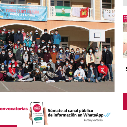
El atrio
Viñeta
In memoriam
Tribuna
Blog Sembrando sueños,
recogiendo humanidad
Blog Mensajes guardados
La columna