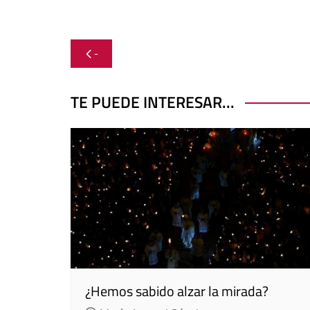
Navegación
-
de
entradas
TE PUEDE INTERESAR...
¿Hemos sabido alzar la mirada?