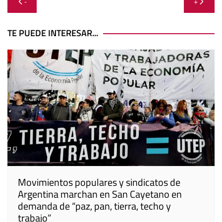
Navegación
-
+
de
entradas
TE PUEDE INTERESAR...
Movimientos populares y sindicatos de
Argentina marchan en San Cayetano en
demanda de “paz, pan, tierra, techo y
trabajo”