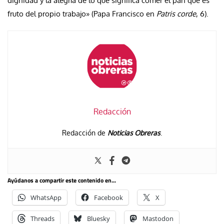
dignidad y la alegría de lo que significa comer el pan que es
fruto del propio trabajo» (Papa Francisco en
Patris corde
, 6).
Redacción
Redacción de
Noticias Obreras
.
Ayúdanos a compartir este contenido en...
WhatsApp
Facebook
X
Threads
Bluesky
Mastodon