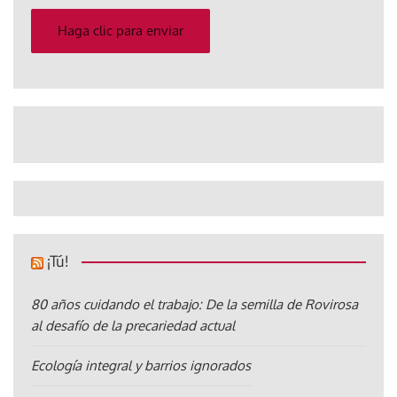
correo
electrónico
Haga clic para enviar
¡Tú!
80 años cuidando el trabajo: De la semilla de Rovirosa
al desafío de la precariedad actual
Ecología integral y barrios ignorados