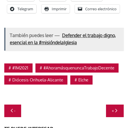
Telegram
Imprimir
Correo electrónico
También puedes leer —
Defender el trabajo digno,
esencial en la #misióndelaIglesia
#1M2021
#AhoramásquenuncaTrabajoDecente
Diócesis Orihuela-Alicante
Elche
Navegación
-
+
de