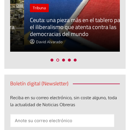
Tribuna
Ceuta: una pieza más en el tablero para
a
el iliberalismo que atenta contra las
democracias del mundo
La
David Alvarado
Boletín digital (Newsletter)
Reciba en su correo electrónico, sin coste alguno, toda
la actualidad de Noticias Obreras
Anote
su