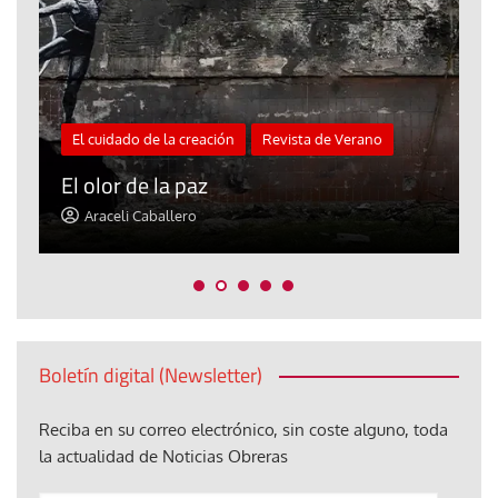
El cuidado de la creación
Revista de Verano
«
El olor de la paz
a
Araceli Caballero
Boletín digital (Newsletter)
Reciba en su correo electrónico, sin coste alguno, toda
la actualidad de Noticias Obreras