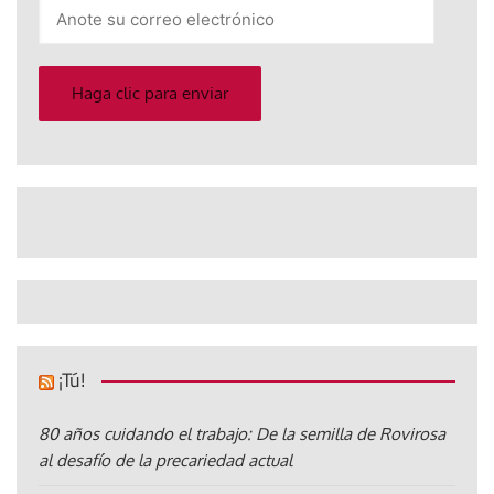
Anote
su
correo
electrónico
Haga clic para enviar
¡Tú!
80 años cuidando el trabajo: De la semilla de Rovirosa
al desafío de la precariedad actual