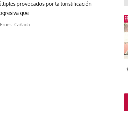
El atrio
Viñeta
ltiples provocados por la turistificación
In memoriam
Tribuna
ogresiva que
Blog Sembrando sueños,
Ernest Cañada
recogiendo humanidad
Blog Mensajes guardados
La columna