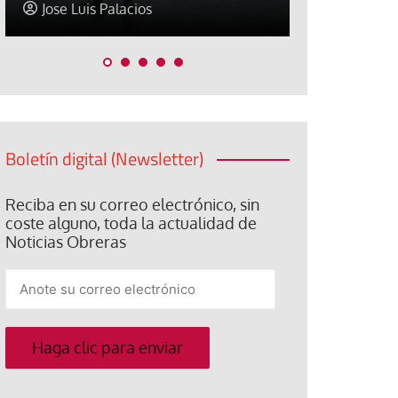
Abraham Canales
Elisa Brey
Boletín digital (Newsletter)
Reciba en su correo electrónico, sin
coste alguno, toda la actualidad de
Noticias Obreras
Anote
su
correo
electrónico
Haga clic para enviar