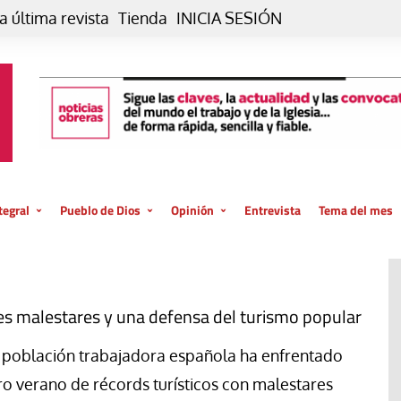
a última revista
Tienda
INICIA SESIÓN
tegral
Pueblo de Dios
Opinión
Entrevista
Tema del mes
liar, otro estilo
Iglesia
Editorial
posible
La oración de cada día
Blog De paso…
 la creación
Vaticano
Blog Eutopía
es malestares y una defensa del turismo popular
El termómetro
Blog El Evangelio del trabajo
 población trabajadora española ha enfrentado
El Evangelio en tu vida
Blog Desde mi azotea
ro verano de récords turísticos con malestares