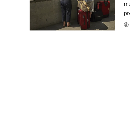
mú
La mundialización
Cine
pr
El amor en el mundo
Dos minutos
Los empobrecidos por el
Aplicaciones
mundo
Música
Radio — Mundo obrero hoy
Poesía
Vidas precarias
Relato