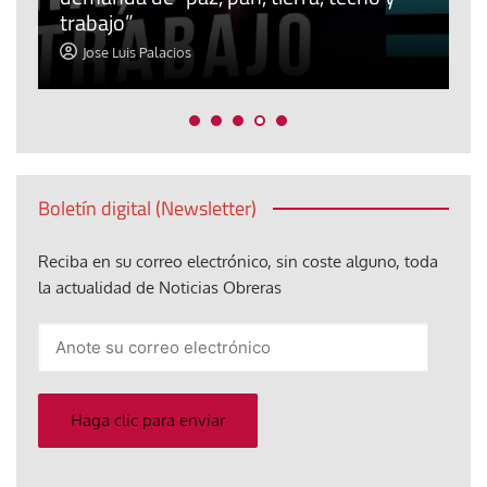
trabajo”
m
Jose Luis Palacios
Boletín digital (Newsletter)
Reciba en su correo electrónico, sin coste alguno, toda
la actualidad de Noticias Obreras
Anote
su
correo
electrónico
Haga clic para enviar