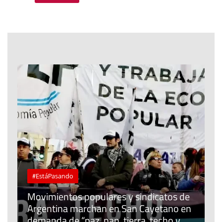
#EstáPasando
Movimientos populares y sindicatos de
Argentina marchan en San Cayetano en
J
l
demanda de “paz, pan, tierra, techo y
u