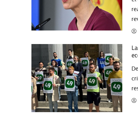
La mundialización
Cine
re
El amor en el mundo
Dos minutos
re
Los empobrecidos por el
Aplicaciones
mundo
Música
Radio — Mundo obrero hoy
La
Poesía
ec
Vidas precarias
Relato
De
cr
re