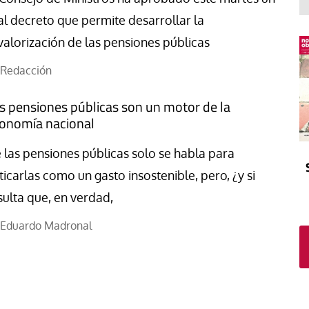
El atrio
Viñeta
al decreto que permite desarrollar la
In memoriam
Tribuna
valorización de las pensiones públicas
Blog Sembrando sueños,
recogiendo humanidad
Redacción
Blog Mensajes guardados
s pensiones públicas son un motor de la
La columna
onomía nacional
 las pensiones públicas solo se habla para
iticarlas como un gasto insostenible, pero, ¿y si
sulta que, en verdad,
Eduardo Madronal