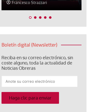
Jose Luis Palacios
Jose Luis P
Boletín digital (Newsletter)
Reciba en su correo electrónico, sin
coste alguno, toda la actualidad de
Noticias Obreras
Anote
su
correo
electrónico
Haga clic para enviar