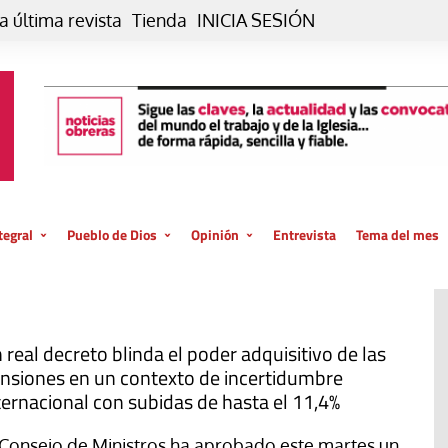
a última revista
Tienda
INICIA SESIÓN
tegral
Pueblo de Dios
Opinión
Entrevista
Tema del mes
liar, otro estilo
Iglesia
Editorial
posible
La oración de cada día
Blog De paso…
 la creación
Vaticano
Blog Eutopía
 real decreto blinda el poder adquisitivo de las
nsiones en un contexto de incertidumbre
El termómetro
Blog El Evangelio del trabajo
ternacional con subidas de hasta el 11,4%
El Evangelio en tu vida
Blog Desde mi azotea
 Consejo de Ministros ha aprobado este martes un