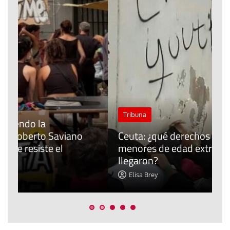
J
Tribuna
P
Ceuta: ¿qué derechos tienen los
E
menores de edad extranjeros que
m
llegaron?
c
Elisa Brey